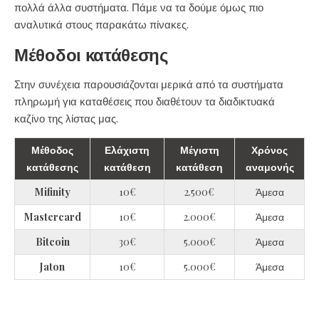
πολλά άλλα συστήματα. Πάμε να τα δούμε όμως πιο
αναλυτικά στους παρακάτω πίνακες.
Μέθοδοι κατάθεσης
Στην συνέχεια παρουσιάζονται μερικά από τα συστήματα
πληρωμή για καταθέσεις που διαθέτουν τα διαδικτυακά
καζίνο της λίστας μας.
Μέθοδος
Ελάχιστη
Μέγιστη
Χρόνος
κατάθεσης
κατάθεση
κατάθεση
αναμονής
Mifinity
10€
2.500€
Άμεσα
Mastercard
10€
2.000€
Άμεσα
Bitcoin
30€
5.000€
Άμεσα
Jaton
10€
5.000€
Άμεσα