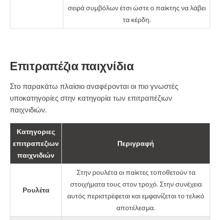
σειρά συμβόλων έτσι ώστε ο παίκτης να λάβει
τα κέρδη.
Επιτραπέζια παιχνίδια
Στο παρακάτω πλαίσιο αναφέρονται οι πιο γνωστές
υποκατηγορίες στην κατηγορία των επιτραπέζιων
παιχνιδιών.
Κατηγοριες
επιτραπεζιων
Περιγραφή
παιχνιδιών
Στην ρουλέτα οι παίκτες τοποθετούν τα
στοιχήματα τους στον τροχό. Στην συνέχεια
Ρουλέτα
αυτός περιστρέφεται και εμφανίζεται το τελικό
αποτέλεσμα.