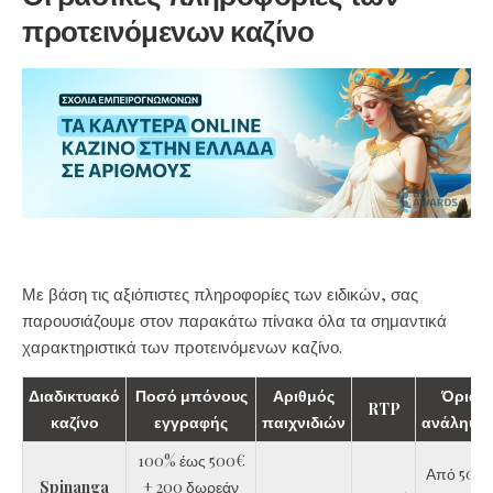
προτεινόμενων καζίνο
Με βάση τις αξιόπιστες πληροφορίες των ειδικών, σας
παρουσιάζουμε στον παρακάτω πίνακα όλα τα σημαντικά
χαρακτηριστικά των προτεινόμενων καζίνο.
Διαδικτυακό
Ποσό μπόνους
Αριθμός
Όρια
RTP
καζίνο
εγγραφής
παιχνιδιών
ανάληψη
100% έως 500€
Από 500
Spinanga
+ 200 δωρεάν