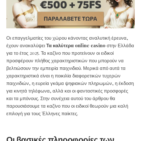
Οι επαγγελματίες του χώρου κάνοντας αναλυτική έρευνα,
έχουν ανακαλύψει
Τα καλύτερα online casino
στην Ελλάδα
για το έτος 2025. Τα καζίνο που προτείνουν οι ειδικοί
προσφέρουν πλήθος χαρακτηριστικών που μπορούν να
βελτιώσουν την εμπειρία παιχνιδιού. Μερικά από αυτά τα
χαρακτηριστικά είναι η ποικιλία διαφορετικών τυχερών
παιχνιδιών, η ευρεία γκάμα ψηφιακών πληρωμών, η έκδοση
για κινητά τηλέφωνα, αλλά και οι φανταστικές προσφορές
και τα μπόνους. Στην συνέχεια αυτού του άρθρου θα
παρουσιάσουμε τα καζίνο που οι ειδικοί θεωρούν μια καλή
επιλογή για τους Έλληνες παίκτες.
Οι βασικές πληροφορίες των