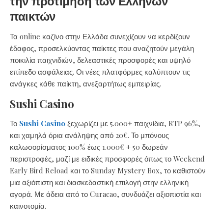
την προτίμηση των Ελλήνων
παικτών
Τα online καζίνο στην Ελλάδα συνεχίζουν να κερδίζουν
έδαφος, προσελκύοντας παίκτες που αναζητούν μεγάλη
ποικιλία παιχνιδιών, δελεαστικές προσφορές και υψηλό
επίπεδο ασφάλειας. Οι νέες πλατφόρμες καλύπτουν τις
ανάγκες κάθε παίκτη, ανεξαρτήτως εμπειρίας.
Sushi Casino
Το
Sushi Casino
ξεχωρίζει με 5.000+ παιχνίδια, RTP 96%,
και χαμηλά όρια ανάληψης από 20€. Το μπόνους
καλωσορίσματος 100% έως 1.000€ + 50 δωρεάν
περιστροφές, μαζί με ειδικές προσφορές όπως το Weekend
Early Bird Reload και το Sunday Mystery Box, το καθιστούν
μια αξιόπιστη και διασκεδαστική επιλογή στην ελληνική
αγορά. Με άδεια από το Curacao, συνδυάζει αξιοπιστία και
καινοτομία.