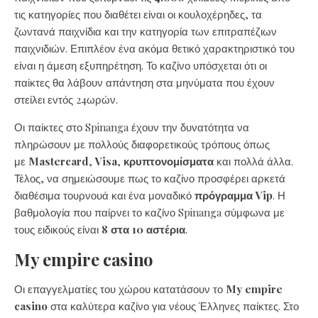
τις κατηγορίες που διαθέτει είναι οι κουλοχέρηδες, τα
ζωντανά παιχνίδια και την κατηγορία των επιτραπέζιων
παιχνιδιών. Επιπλέον ένα ακόμα θετικό χαρακτηριστικό του
είναι η άμεση εξυπηρέτηση. Το καζίνο υπόσχεται ότι οι
παίκτες θα λάβουν απάντηση στα μηνύματα που έχουν
στείλει εντός 24ωρών.
Οι παίκτες στο Spinanga έχουν την δυνατότητα να
πληρώσουν με πολλούς διαφορετικούς τρόπους όπως
με
Mastercard
,
Visa
,
κρυπτονομίσματα
και πολλά άλλα.
Τέλος, να σημειώσουμε πως το καζίνο προσφέρει αρκετά
διαθέσιμα τουρνουά και ένα μοναδικό
πρόγραμμα Vip
. Η
βαθμολογία που παίρνει το καζίνο Spinanga σύμφωνα με
τους ειδικούς είναι
8 στα 10 αστέρια
.
My empire casino
Οι επαγγελματίες του χώρου κατατάσουν το
My empire
casino
στα καλύτερα καζίνο για νέους Έλληνες παίκτες. Στο