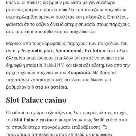
καζίνο, οι παίκτες θα βρουν μια λίστα με γενναιόδωρα
μπόνους και μια τεράστια ποικιλία επιτραπέζιων παιχνιδιών
συμπεριλαμβανομένων ρουλέτας και μπλακτζακ. Επιπλέον,
φαίνεται ότι το καζίνο δίνει ιδιαίτερη σημασία στους παρόχους
από όπου και προμηθεύεται τα παιχνίδια του.
Μερικοί από τους κορυφαίους παρόχους των παιχνιδιών του
είναι η
Pragmatic play
,
Spinomenal
,
Evolution
και πολλοί
άλλοι. Να σημειώσουμε επιπλέον ότι το καζίνο ανήκει στην
δημοφιλή εταιρεία Rabidi N.V. και είναι αδειοδοτημένο από την
αρχή τυχερών παιχνιδιών του
Κουρασάο
. Με βάση τα
παραπάνω χαρακτηριστικά, οι ειδικοί του δίνουν μια
βαθμολογία
8 στα 10 αστέρια
.
Slot Palace casino
Οι ειδικοί του χώρου εξετάζοντας λεπτομερός όλα τις πτυχές
του
Slot Palace casino
επισημαίνουν πως διαθέτει ένα από
τα σπουδαιότερα προγράμματα επιβράβευσης. Το
πρόγραμμα αποτελείται από 5 επίπεδα με κορυφαίες