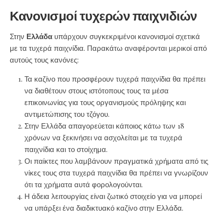
Κανονισμοί τυχερών παιχνιδιών
Στην
Ελλάδα
υπάρχουν συγκεκριμένοι κανονισμοί σχετικά
με τα τυχερά παιχνίδια. Παρακάτω αναφέρονται μερικοί από
αυτούς τους κανόνες:
Τα καζίνο που προσφέρουν τυχερά παιχνίδια θα πρέπει
να διαθέτουν στους ιστότοπους τους τα μέσα
επικοινωνίας για τους οργανισμούς πρόληψης και
αντιμετώπισης του τζόγου.
Στην Ελλάδα απαγορεύεται κάποιος κάτω των 18
χρόνων να ξεκινήσει να ασχολείται με τα τυχερά
παιχνίδια και το στοίχημα.
Οι παίκτες που λαμβάνουν πραγματικά χρήματα από τις
νίκες τους στα τυχερά παιχνίδια θα πρέπει να γνωρίζουν
ότι τα χρήματα αυτά φορολογούνται.
Η άδεια λειτουργίας είναι ζωτικό στοιχείο για να μπορεί
να υπάρξει ένα διαδικτυακό καζίνο στην Ελλάδα.