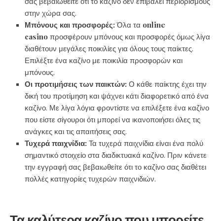
σας βεβαιωθείτε ότι το καζίνο δεν επιβάλει περιορισμούς
στην χώρα σας.
Μπόνους και προσφορές:
Όλα τα
online
casino
προσφέρουν μπόνους και προσφορές όμως λίγα
διαθέτουν μεγάλες ποικιλίες για όλους τους παίκτες.
Επιλέξτε ένα καζίνο με ποικιλία προσφορών και
μπόνους.
Οι προτιμήσεις των παικτών:
Ο κάθε παίκτης έχει την
δική του προτίμηση και ψάχνει κάτι διαφορετικό από ένα
καζίνο. Με λίγα λόγια φροντίστε να επιλέξετε ένα καζίνο
που είστε σίγουροι ότι μπορεί να ικανοποιήσει όλες τις
ανάγκες και τις απαιτήσεις σας.
Τυχερά παιχνίδια:
Τα τυχερά παιχνίδια είναι ένα πολύ
σημαντικό στοιχείο στα διαδικτυακά καζίνο. Πριν κάνετε
την εγγραφή σας βεβαιωθείτε ότι το καζίνο σας διαθέτει
πολλές κατηγορίες τυχερών παιχνιδιών.
Τα καλύτερα καζίνο που μπορείτε