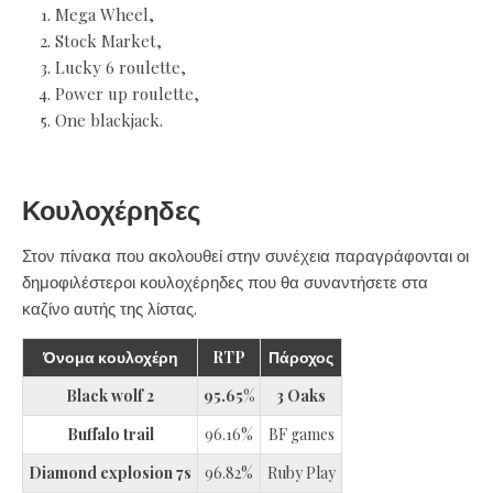
Mega Wheel,
Stock Market,
Lucky 6 roulette,
Power up roulette,
One blackjack.
Κουλοχέρηδες
Στον πίνακα που ακολουθεί στην συνέχεια παραγράφονται οι
δημοφιλέστεροι κουλοχέρηδες που θα συναντήσετε στα
καζίνο αυτής της λίστας.
Όνομα κουλοχέρη
RTP
Πάροχος
Black wolf 2
95.65%
3 Oaks
Buffalo trail
96.16%
BF games
Diamond explosion 7s
96.82%
Ruby Play